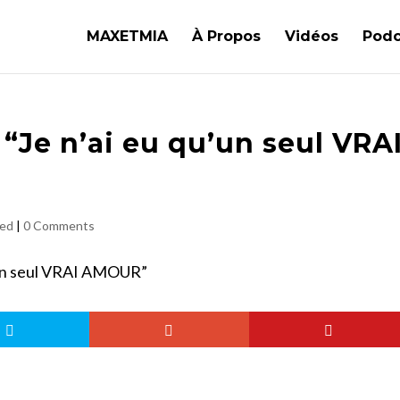
MAXETMIA
À Propos
Vidéos
Podc
: “Je n’ai eu qu’un seul VRA
zed
|
0 Comments