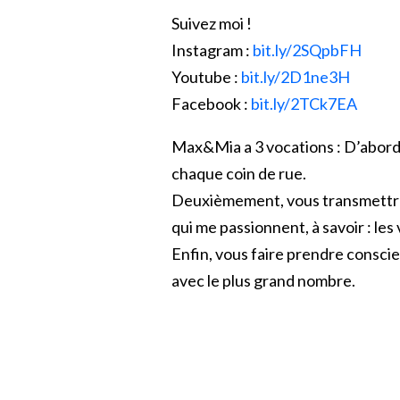
Suivez moi !
Instagram :
bit.ly/2SQpbFH
Youtube :
bit.ly/2D1ne3H
Facebook :
bit.ly/2TCk7EA
Max&Mia a 3 vocations : D’abord 
chaque coin de rue.
Deuxièmement, vous transmettre
qui me passionnent, à savoir : les 
Enfin, vous faire prendre conscien
avec le plus grand nombre.