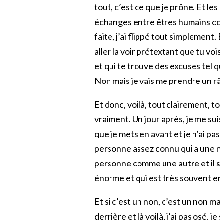
tout, c’est ce que je prône. Et l
échanges entre êtres humains comm
faite, j’ai flippé tout simplement. E
aller la voir prétextant que tu vo
et qui te trouve des excuses tel q
Non mais je vais me prendre un r
Et donc, voilà, tout clairement, to
vraiment. Un jour après, je me s
que je mets en avant et je n’ai pa
personne assez connu qui a une n
personne comme une autre et il su
énorme et qui est très souvent en
Et si c’est un non, c’est un non m
derrière et là voilà, j’ai pas osé, 