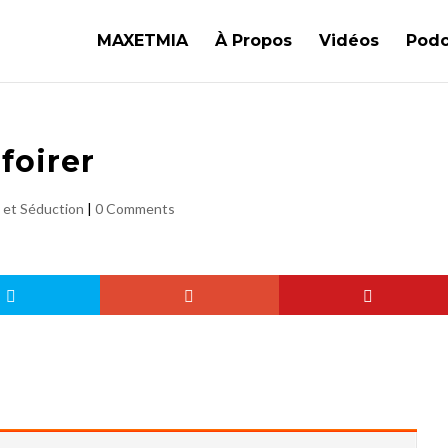
MAXETMIA
À Propos
Vidéos
Podc
 foirer
 et Séduction
|
0 Comments