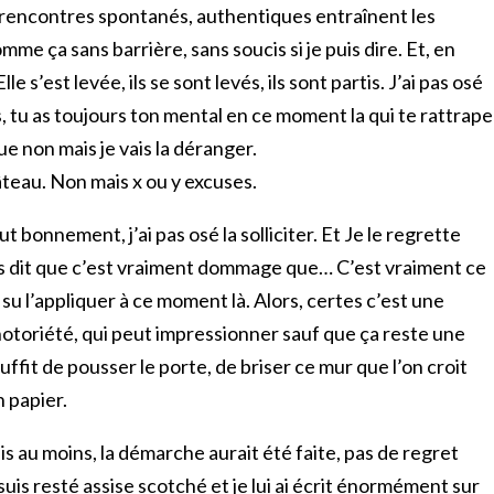
es rencontres spontanés, authentiques entraînent les
e ça sans barrière, sans soucis si je puis dire. Et, en
lle s’est levée, ils se sont levés, ils sont partis. J’ai pas osé
is, tu as toujours ton mental en ce moment la qui te rattrape
ue non mais je vais la déranger.
âteau. Non mais x ou y excuses.
ut bonnement, j’ai pas osé la solliciter. Et Je le regrette
uis dit que c’est vraiment dommage que… C’est vraiment ce
s su l’appliquer à ce moment là. Alors, certes c’est une
otoriété, qui peut impressionner sauf que ça reste une
ffit de pousser le porte, de briser ce mur que l’on croit
 papier.
ais au moins, la démarche aurait été faite, pas de regret
je suis resté assise scotché et je lui ai écrit énormément sur