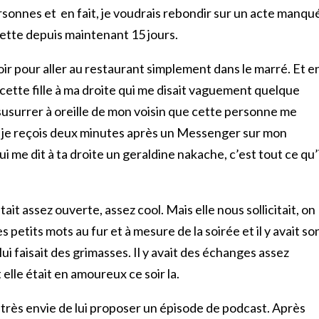
sonnes et en fait, je voudrais rebondir sur un acte manqu
ette depuis maintenant 15 jours.
soir pour aller au restaurant simplement dans le marré. Et e
it cette fille à ma droite qui me disait vaguement quelque
e susurrer à oreille de mon voisin que cette personne me
et je reçois deux minutes après un Messenger sur mon
 me dit à ta droite un geraldine nakache, c’est tout ce qu’i
tait assez ouverte, assez cool. Mais elle nous sollicitait, on
 petits mots au fur et à mesure de la soirée et il y avait so
lui faisait des grimasses. Il y avait des échanges assez
t elle était en amoureux ce soir la.
’ai très envie de lui proposer un épisode de podcast. Après